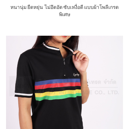
หนานุ่ม ยืดหยุ่น ไม่อึดอัด ซับเหงื่อดี แบบผ้าโพลีเกรด
พิเศษ