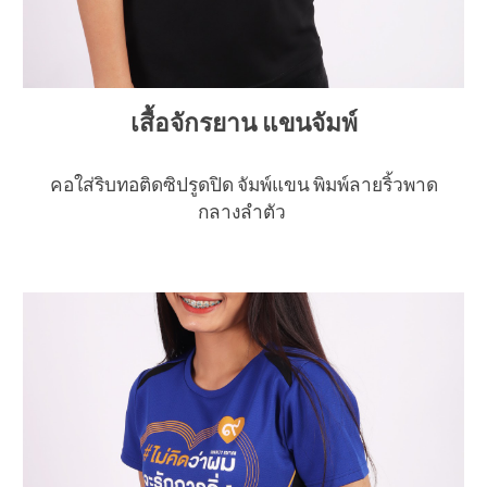
เสื้อจักรยาน แขนจัมพ์
คอใส่ริบทอติดซิปรูดปิด จัมพ์แขน พิมพ์ลายริ้วพาด
กลางลำตัว