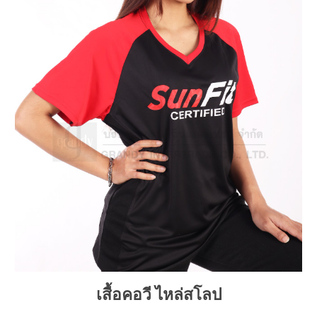
เสื้อคอวี ไหล่สโลป