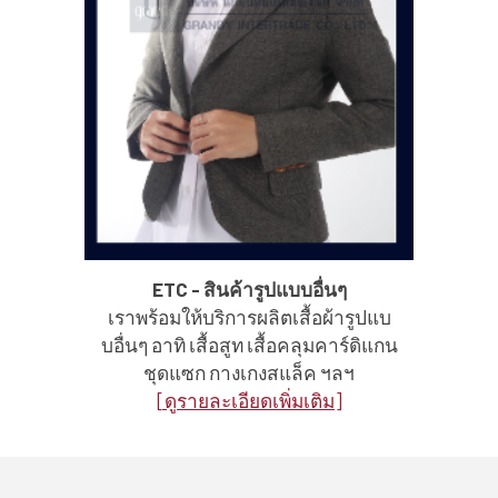
ETC - สินค้ารูปแบบอื่นๆ
เราพร้อมให้บริการผลิตเสื้อผ้ารูปแบ
บอื่นๆ อาทิ เสื้อสูท เสื้อคลุมคาร์ดิแกน
ชุดแซก กางเกงสแล็ค ฯลฯ
[ดูรายละเอียดเพิ่มเติม]