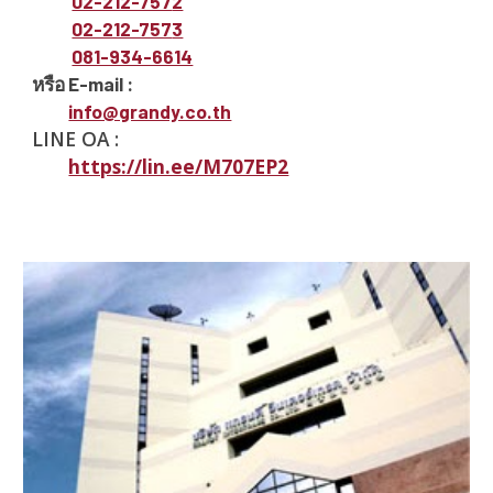
02-212-757
2
02-212-757
3
081-934-6614
หรือ E-mail :
info@grandy.co.th
LINE OA :
https://lin.ee/M707EP2